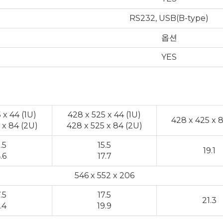
RS232, USB(B-type)
옵션
YES
 x 44 (1U)
428 x 525 x 44 (1U)
428 x 425 x 
 x 84 (2U)
428 x 525 x 84 (2U)
.5
15.5
19.1
.6
17.7
546 x 552 x 206
.5
17.5
21.3
.4
19.9