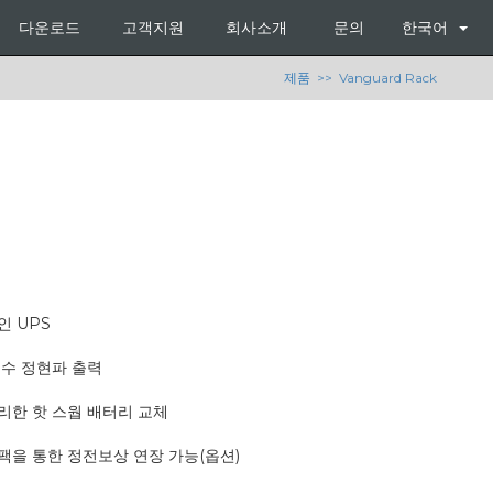
다운로드
고객지원
회사소개
문의
한국어
제품
>> Vanguard Rack
 UPS
순수 정현파 출력
리한 핫 스웝 배터리 교체
팩을 통한 정전보상 연장 가능(옵션)