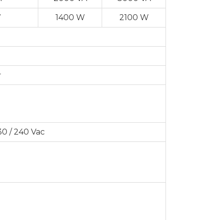
W
1400 W
2100 W
상
230 / 240 Vac