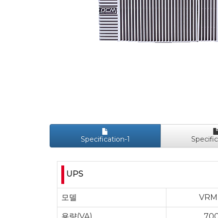
Specification-1
Specific
UPS
모델
VRM
용량(VA)
700