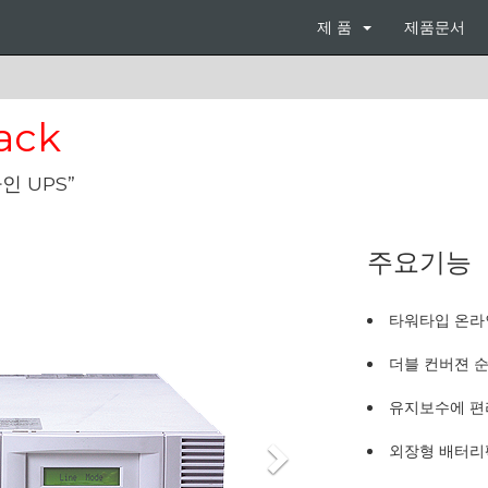
제 품
제품문서
ack
 UPS”
주요기능
타워타입 온라인
더블 컨버젼 
유지보수에 편
외장형 배터리