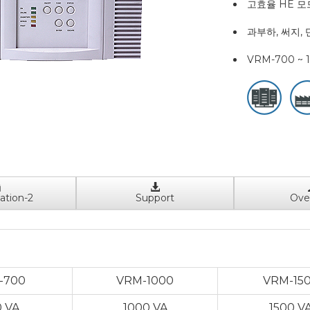
고효율 HE 모드
과부하, 써지,
VRM-700 ~ 
ation-2
Support
Ove
-700
VRM-1000
VRM-15
 VA
1000 VA
1500 V