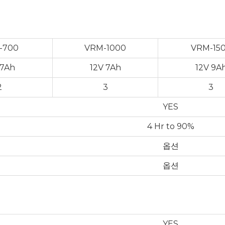
-700
VRM-1000
VRM-15
 7Ah
12V 7Ah
12V 9A
2
3
3
YES
4 Hr to 90%
옵션
옵션
YES