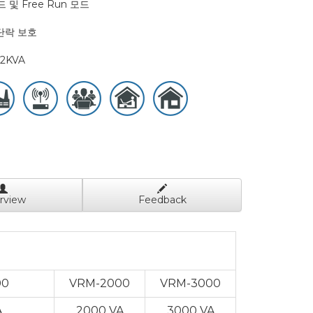
 및 Free Run 모드
 단락 보호
12KVA
rview
Feedback
00
VRM-2000
VRM-3000
A
2000 VA
3000 VA