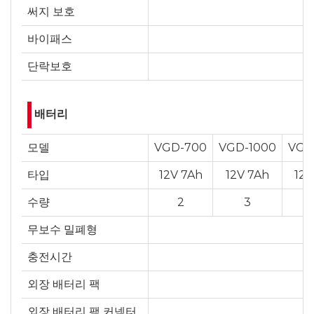
써지 보호
바이패스
단락보호
배터리
모델
VGD-700
VGD-1000
VGD
타입
12V 7Ah
12V 7Ah
12V
수량
2
3
무보수 밀폐형
충전시간
외장 배터리 팩
외장 배터리 팩 커넥터