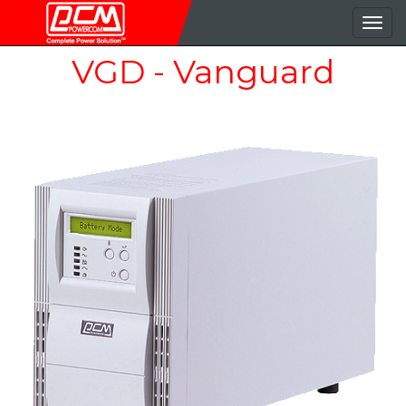
導
覽
VGD - Vanguard
按
鈕