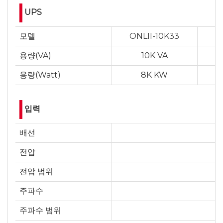
UPS
모델
ONLII-10K33
O
용량(VA)
10K VA
용량(Watt)
8K KW
입력
배선
전압
전압 범위
주파수
주파수 범위