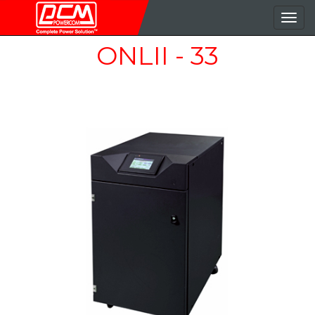
導
覽
ONLII - 33
按
鈕