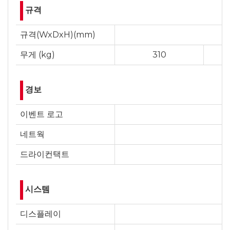
규격
규격(WxDxH)(mm)
무게 (kg)
310
경보
이벤트 로고
네트웍
드라이컨택트
시스템
디스플레이