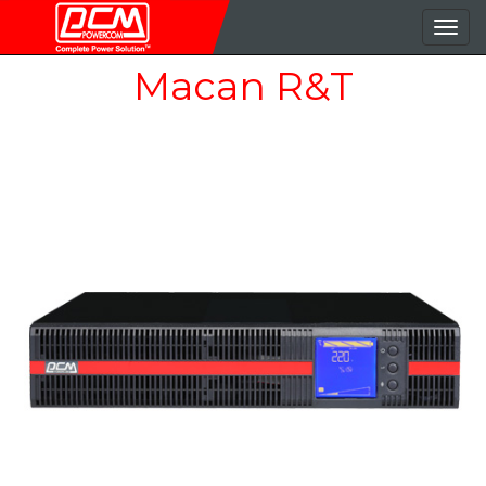
導
覽
Macan R&T
按
鈕