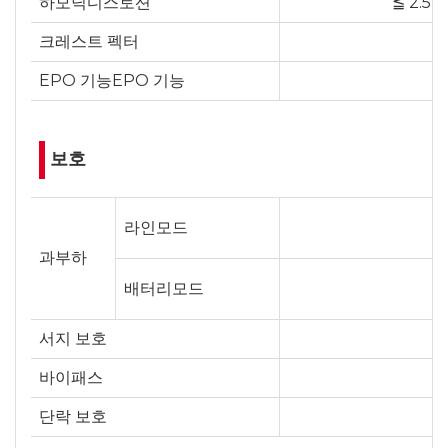
하모닉디스토션
≦ 2.5
크레스트 펙터
EPO 기능EPO 기능
보호
라인모드
과부하
배터리모드
서지 보호
바이패스
단락 보호