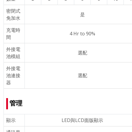
密閉式
是
免加水
充電時
4 Hr to 90%
間
外接電
選配
池模組
外接電
池連接
選配
器
管理
顯示
LED與LCD面版顯示