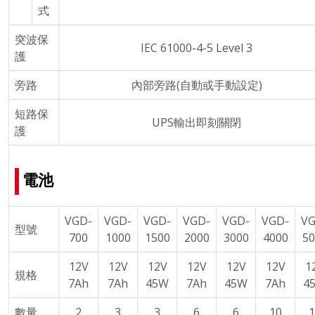
式
突波保
IEC 61000-4-5 Level 3
護
旁路
內部旁路(自動或手動設定)
短路保
UPS輸出即刻關閉
護
電池
VGD-
VGD-
VGD-
VGD-
VGD-
VGD-
VG
型號
700
1000
1500
2000
3000
4000
50
12V
12V
12V
12V
12V
12V
1
規格
7Ah
7Ah
45W
7Ah
45W
7Ah
4
數量
2
3
3
6
6
10
1