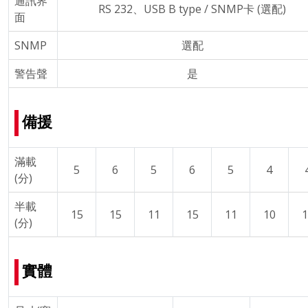
通訊界
RS 232、USB B type / SNMP卡 (選配)
面
SNMP
選配
警告聲
是
備援
滿載
5
6
5
6
5
4
(分)
半載
15
15
11
15
11
10
1
(分)
實體