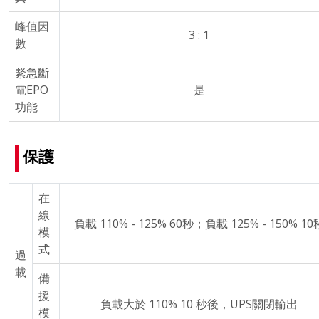
峰值因
3 : 1
數
緊急斷
電EPO
是
功能
保護
在
線
負載 110% - 125% 60秒；負載 125% - 150% 10
模
式
過
載
備
援
負載大於 110% 10 秒後，UPS關閉輸出
模