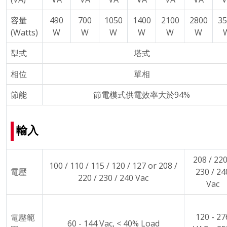
容量
490
700
1050
1400
2100
2800
35
(Watts)
W
W
W
W
W
W
型式
塔式
相位
單相
節能
節電模式供電效率大於94%
輸入
208 / 220
100 / 110 / 115 / 120 / 127 or 208 /
電壓
230 / 24
220 / 230 / 240 Vac
Vac
120 - 27
電壓範
60 - 144 Vac, < 40% Load