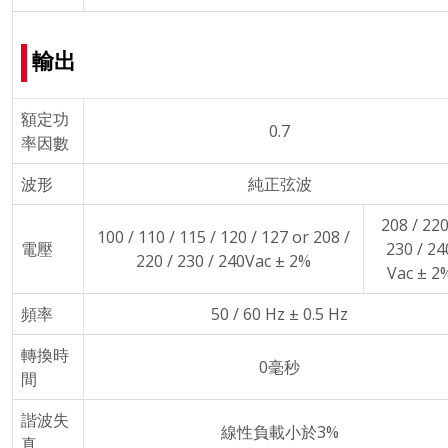
輸出
額定功
0.7
率因數
波形
純正弦波
208 / 220
100 / 110 / 115 / 120 / 127 or 208 /
電壓
230 / 24
220 / 230 / 240Vac ± 2%
Vac ± 2
頻率
50 / 60 Hz ± 0.5 Hz
轉換時
0毫秒
間
諧波失
線性負載小於3%
真