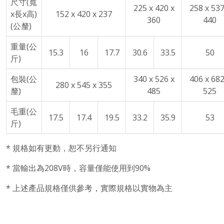
尺寸(寬
225 x 420 x
258 x 537
x長x高)
152 x 420 x 237
360
440
(公釐)
重量(公
15.3
16
17.7
30.6
33.5
50
斤)
包裝(公
340 x 526 x
406 x 682
280 x 545 x 355
釐)
485
525
毛重(公
17.5
17.4
19.5
33.2
35.9
53
斤)
* 規格如有更動，恕不另行通知
* 當輸出為208V時，容量僅能使用到90%
* 上述產品規格僅供參考，實際規格以實物為主