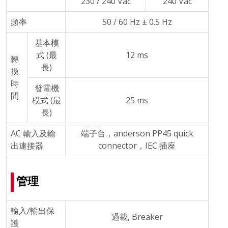
230 / 240 Vac
240 Vac
頻率
50 / 60 Hz ± 0.5 Hz
基本模
式 (最
12 ms
轉
長)
換
時
發電機
間
模式 (最
25 ms
長)
AC 輸入及輸
端子台，anderson PP45 quick
出連接器
connector，IEC 插座
管理
輸入/輸出保
過載, Breaker
護