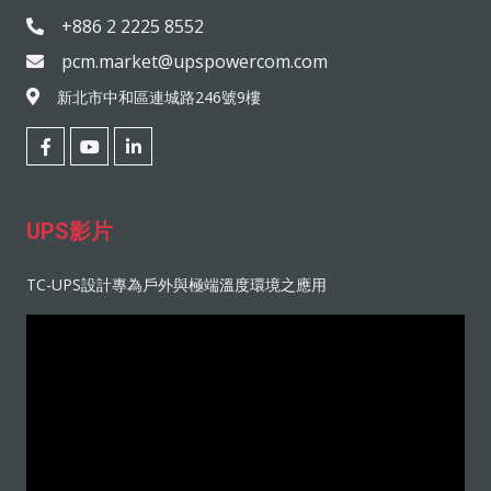
+886 2 2225 8552
pcm.market@upspowercom.com
新北市中和區連城路246號9樓
UPS影片
TC-UPS設計專為戶外與極端溫度環境之應用