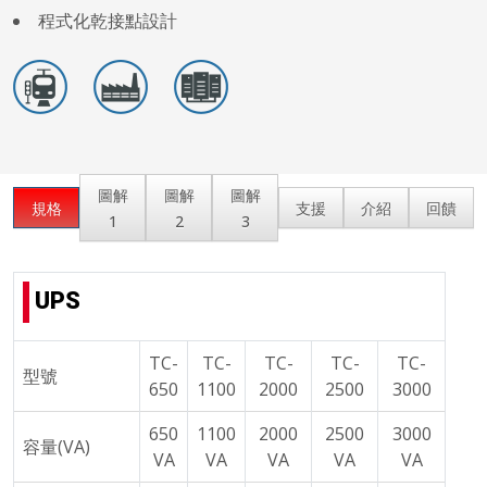
程式化乾接點設計
圖解
圖解
圖解
規格
支援
介紹
回饋
1
2
3
UPS
TC-
TC-
TC-
TC-
TC-
型號
650
1100
2000
2500
3000
650
1100
2000
2500
3000
容量(VA)
VA
VA
VA
VA
VA