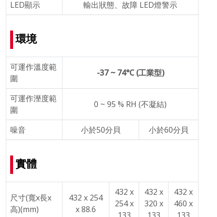
LED顯示
輸出狀態、故障 LED燈警示
環境
可運作溫度範
-37 ~ 74°C (工業型)
圍
可運作溼度範
0 ~ 95 % RH (不凝結)
圍
噪音
小於50分貝
小於60分貝
實體
432 x
432 x
432 x
尺寸(寬x長x
432 x 254
254 x
320 x
460 x
高)(mm)
x 88.6
133
133
133