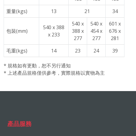
重量(kgs)
13
21
34
540 x
540 x
601 x
540 x 388
包裝(mm)
388 x
454 x
676 x
x 233
277
277
281
毛重(kgs)
14
23
24
39
* 規格如有更動，恕不另行通知
* 上述產品規格僅供參考，實際規格以實物為主
產品服務