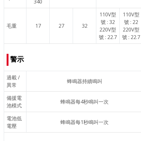
340
110V型
110V型
號 : 32
號 : 22
毛重
17
27
32
220V型
220V型
號 : 22.7
號 : 22.7
警示
過載 /
蜂鳴器持續鳴叫
異常
備援電
蜂鳴器每4秒鳴叫一次
池模式
電池低
蜂鳴器每1秒鳴叫一次
電壓