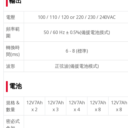
輸出
電壓
100 / 110 / 120 or 220 / 230 / 240VAC
頻率範
50 / 60 Hz ± 0.5%(備援電池摸式)
圍
轉換時
6 - 8 (標準)
間(ms)
波形
正弦波(備援電池模式)
電池
規格 &
12V7Ah
12V7Ah
12V7Ah
12V7Ah
12V7Ah
數量
x 2
x 3
x 4
x 8
x 8
密必式