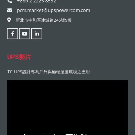
+886 2 2225 8552
pcm.market@upspowercom.com
新北市中和區連城路246號9樓
UPS影片
TC-UPS設計專為戶外與極端溫度環境之應用