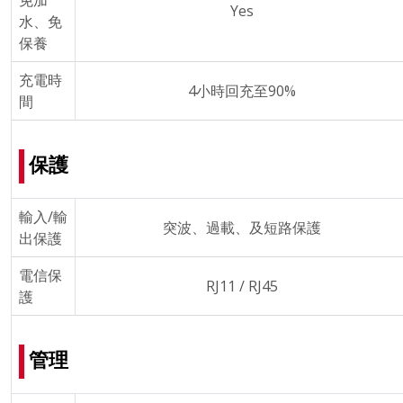
免加
Yes
水、免
保養
充電時
4小時回充至90%
間
保護
輸入/輸
突波、過載、及短路保護
出保護
電信保
RJ11 / RJ45
護
管理