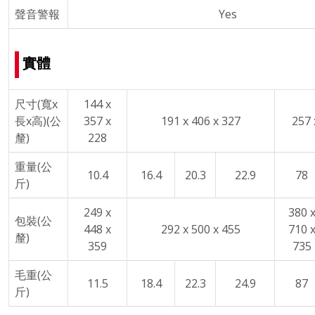
聲音警報
Yes
實體
尺寸(寬x
144 x
長x高)(公
357 x
191 x 406 x 327
257 
釐)
228
重量(公
10.4
16.4
20.3
22.9
78
斤)
249 x
380 
包裝(公
448 x
292 x 500 x 455
710 
釐)
359
735
毛重(公
11.5
18.4
22.3
24.9
87
斤)