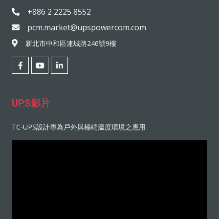
+886 2 2225 8552
pcm.market@upspowercom.com
新北市中和區連城路246號9樓
UPS影片
TC-UPS設計專為戶外與極端溫度環境之應用