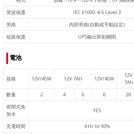
模式
負載 110% - 120% 3 秒後，UPS關閉
突波保護
IEC 61000-4-5 Level 3
旁路
內部旁路(自動或手動設定)
短路保護
UPS輸出即刻關閉
電池
12V
規格
12V/45W
12V 7Ah
12V/45W
7Ah
數量
2
4
6
6
20
密閉式免
YES
加水
充電時間
4 Hr to 90%