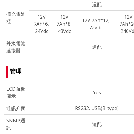
選配
擴充電池
12V
12V
12V
12V 7Ah*12,
櫃
7Ah*6,
7Ah*8,
7Ah*2
72Vdc
24Vdc
48Vdc
240Vd
外接電池
選配
連接器
管理
LCD面板
Yes
顯示
通訊介面
RS232, USB(B-type)
SNMP通
選配
訊