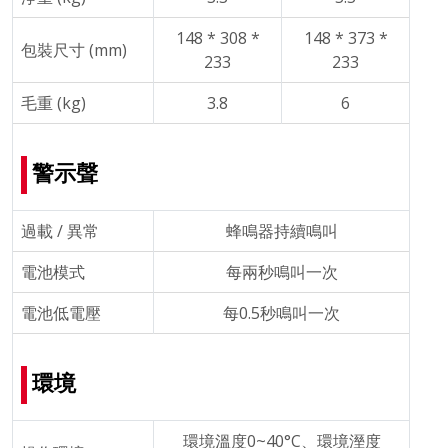
148 * 308 *
148 * 373 *
包裝尺寸 (mm)
233
233
毛重 (kg)
3.8
6
警示聲
過載 / 異常
蜂鳴器持續鳴叫
電池模式
每兩秒鳴叫一次
電池低電壓
每0.5秒鳴叫一次
環境
環境溫度0~40°C、環境溼度