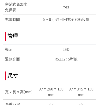
密閉式免加水、
Yes
免保養
充電時間
6 ~ 8 小時可回充至90%容量
管理
顯示
LED
通訊介面
RS232 : S型號
尺寸
97 * 260 * 138
97 * 315 * 138
寬 x 長 x 高(mm)
mm
mm
淨重 (kg)
3.3
5.5