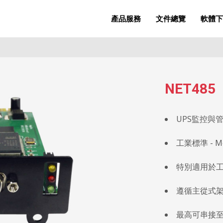
產品服務
文件總覽
軟體下
NET485
UPS監控與
工業標準 - 
特別適用於
遵循主從式
最高可串接至2