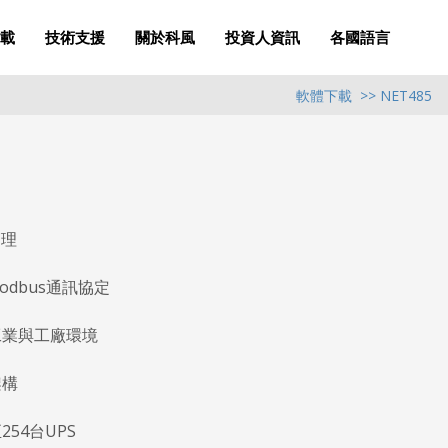
載
技術支援
關於科風
投資人資訊
各國語言
軟體下載
>> NET485
管理
Modbus通訊協定
工業與工廠環境
架構
54台UPS