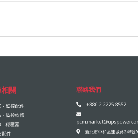
邊相關
聯絡我們
+886 2 2225 8552
S - 監控配件
S - 監控軟體
pcm.market@upspowerco
R - 穩壓器
新北市中和區連城路246號
它配件