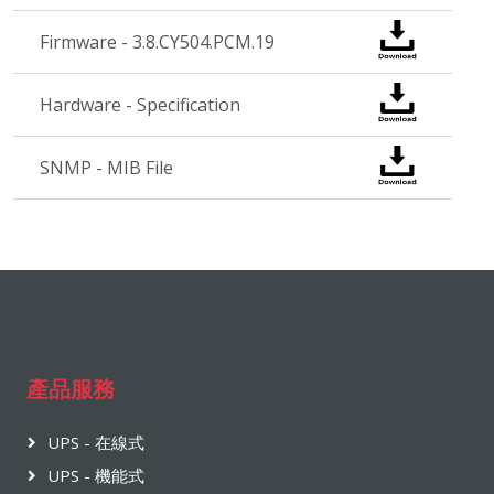
Firmware - 3.8.CY504.PCM.19
Hardware - Specification
SNMP - MIB File
產品服務
UPS - 在線式
UPS - 機能式